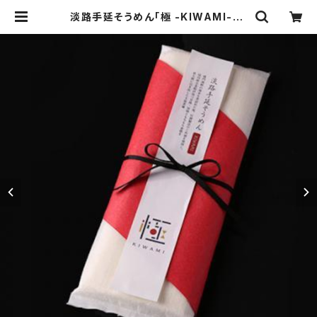
淡路手延そうめん「極 -KIWAMI-」 |
そうめんショップ｜日本中の素麺を集
めた素麺の専門店