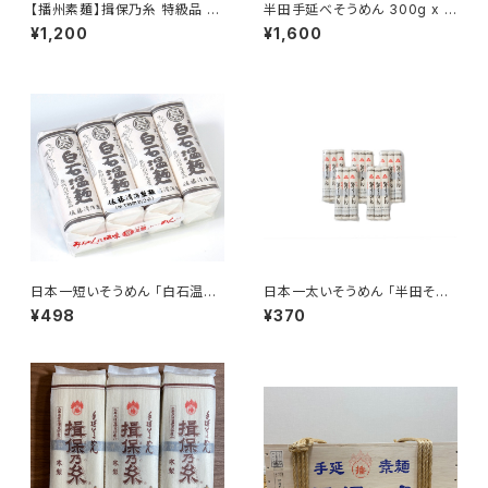
【播州素麺】揖保乃糸 特級品 3
半田手延べそうめん 300g x 5
00g×2袋
袋
¥1,200
¥1,600
日本一短いそうめん 「白石温
日本一太いそうめん 「半田そう
麺」
めん」
¥498
¥370