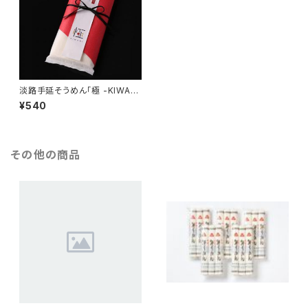
淡路手延そうめん「極 -KIWAMI
-」
¥540
その他の商品