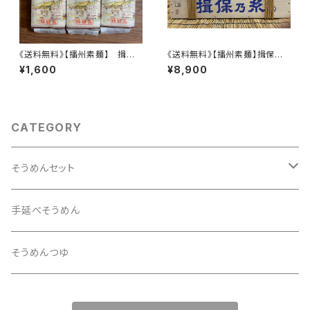
《送料無料》【播州素麺】 揖保
《送料無料》【播州素麺】揖保乃
乃糸 特級品 300g×3袋 黒
糸 特級品 6kg 木箱 黒帯 特
¥1,600
¥8,900
帯 特級
級
CATEGORY
そうめんセット
旅するそうめんセット
手延べそうめん
そうめんつゆ