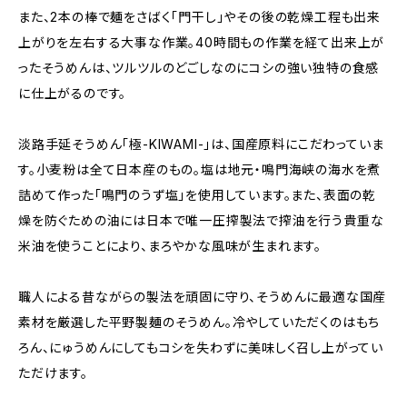
また、2本の棒で麺をさばく「門干し」やその後の乾燥工程も出来
上がりを左右する大事な作業。40時間もの作業を経て出来上が
ったそうめんは、ツルツルのどごしなのにコシの強い独特の食感
に仕上がるのです。
淡路手延そうめん「極-KIWAMI-」は、国産原料にこだわっていま
す。小麦粉は全て日本産のもの。塩は地元・鳴門海峡の海水を煮
詰めて作った「鳴門のうず塩」を使用しています。また、表面の乾
燥を防ぐための油には日本で唯一圧搾製法で搾油を行う貴重な
米油を使うことにより、まろやかな風味が生まれます。
職人による昔ながらの製法を頑固に守り、そうめんに最適な国産
素材を厳選した平野製麺のそうめん。冷やしていただくのはもち
ろん、にゅうめんにしてもコシを失わずに美味しく召し上がってい
ただけます。