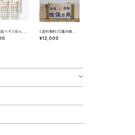
延べそうめん 30
《送料無料》【播州素麺】
 5袋
揖保乃糸 特級品 9kg
00
¥12,000
木箱 黒帯 特級