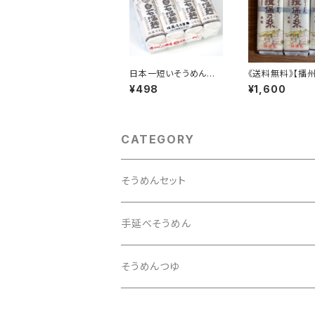
日本一短いそうめん
《送料無料》【播
「白石温麺」
揖保乃糸 特級品
¥498
¥1,600
0g×3袋 黒帯
CATEGORY
そうめんセット
旅するそうめんセット
手延べそうめん
そうめんつゆ