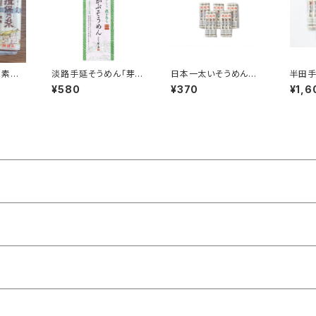
州素麺】
淡路手延そうめん「芽か
日本一太いそうめん
半田手
 30
ぶそうめん」
「半田そうめん」
0g x
¥580
¥370
¥1,6
 特級