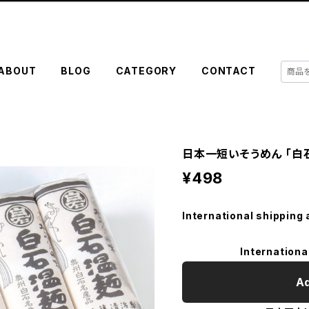
ABOUT
BLOG
CATEGORY
CONTACT
日本一短いそうめん 「白
¥498
International shipping 
Internationa
Ad