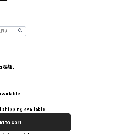
石温麺」
available
l shipping available
d to cart