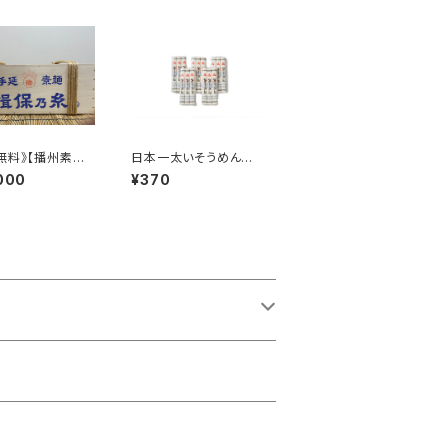
無料》【播州素麺】
日本一太いそうめん
糸 特級品 9kg
「半田そうめん」
000
¥370
 黒帯 特級