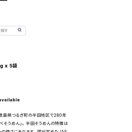
 x 5袋
available
徳島県つるぎ町の半田地区で280年
べそうめん」。 半田そうめんの特徴は
の強さにあります。 国が定めたJAS