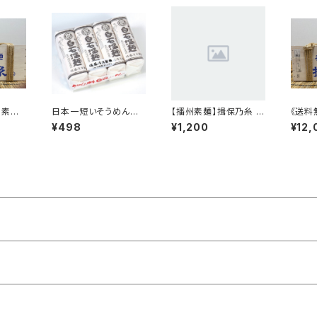
州素麺】
日本一短いそうめん
【播州素麺】揖保乃糸 特
《送料
6kg
「白石温麺」
級品 300g×2袋
揖保乃
¥498
¥1,200
¥12,
級
木箱