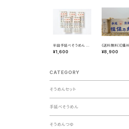
半田手延べそうめん 30
《送料無料》【播
0g x 5袋
揖保乃糸 特級品 
¥1,600
¥8,900
木箱 黒帯 特
CATEGORY
そうめんセット
旅するそうめんセット
手延べそうめん
そうめんつゆ