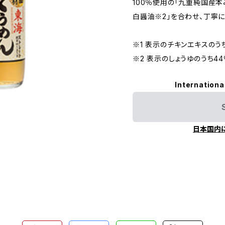
100％使用の「九重純国産本
白醤油※2」を合わせ、丁寧
※1 表示のチキンエキスのう
※2 表示のしょうゆのうち44
Internationa
日本国内