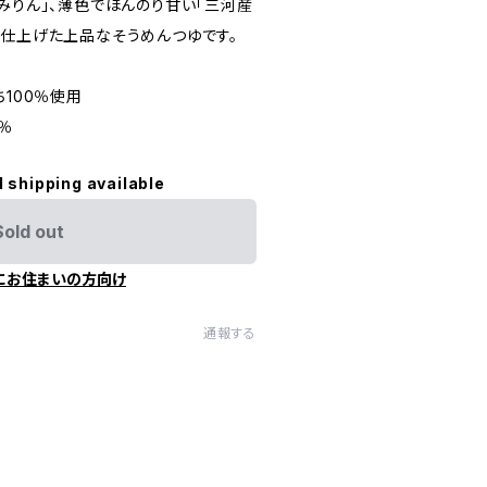
みりん」、薄色でほんのり甘い「三河産
に仕上げた上品なそうめんつゆです。
ち100％使用
％
l shipping available
Sold out
にお住まいの方向け
通報する