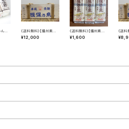
めん
《送料無料》【播州素麺】
《送料無料》【播州素麺】
《送料
揖保乃糸 特級品 9kg
揖保乃糸 特級品 30
揖保乃
¥12,000
¥1,600
¥8,
木箱 黒帯 特級
0g×3袋 黒帯 特級
木箱