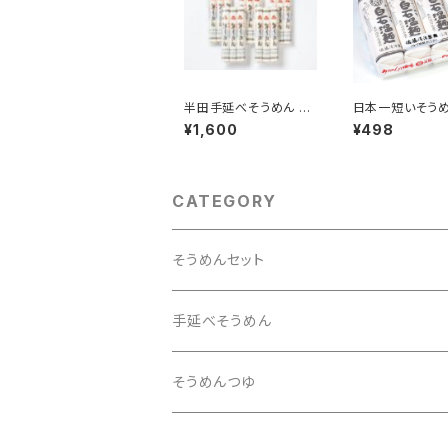
半田手延べそうめん 30
日本一短いそう
0g x 5袋
「白石温麺」
¥1,600
¥498
CATEGORY
そうめんセット
旅するそうめんセット
手延べそうめん
そうめんつゆ